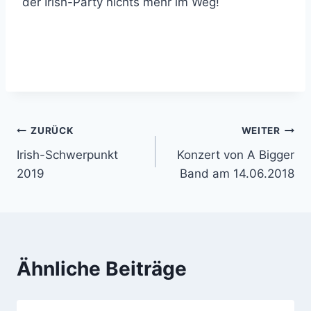
der Irish-Party nichts mehr im Weg!
Beitragsnavigation
ZURÜCK
WEITER
Irish-Schwerpunkt
Konzert von A Bigger
2019
Band am 14.06.2018
Ähnliche Beiträge