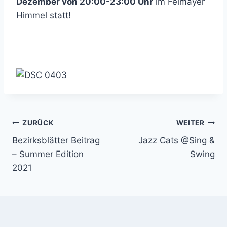
Dezember von 20:00-23:00 Uhr
im Felmayer
Himmel statt!
Beitragsnavigation
ZURÜCK
WEITER
Bezirksblätter Beitrag
Jazz Cats @Sing &
– Summer Edition
Swing
2021